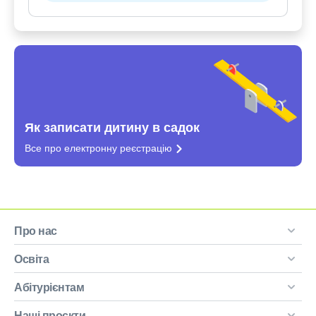
Як записати дитину в садок
Все про електронну
реєстрацію
Про нас
Освіта
Абітурієнтам
Наші проєкти