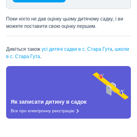
Поки ніхто не дав оцінку цьому дитячому садку, і ви
можете поставити свою оцінку першим.
Дивіться також
усі дитячі садки в с. Стара Гута
,
школи
в с. Стара Гута
.
Як записати дитину в садок
Все про електронну
реєстрацію