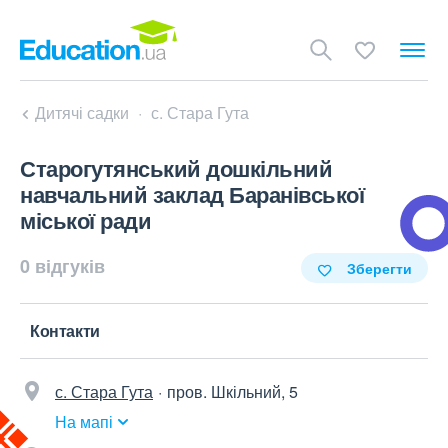
Дитячі садки
с. Стара Гута
Старогутянський дошкільний
навчальний заклад Баранівської
міської ради
0 відгуків
Зберегти
Контакти
с. Стара Гута
пров. Шкільний, 5
На мапі