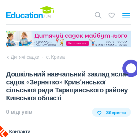
Дитячі садки
с. Крива
Дошкільний навчальний заклад ясла-
садок «Зернятко» Крив'янської
сільської ради Таращанського району
Київської області
0 відгуків
Зберегти
Контакти