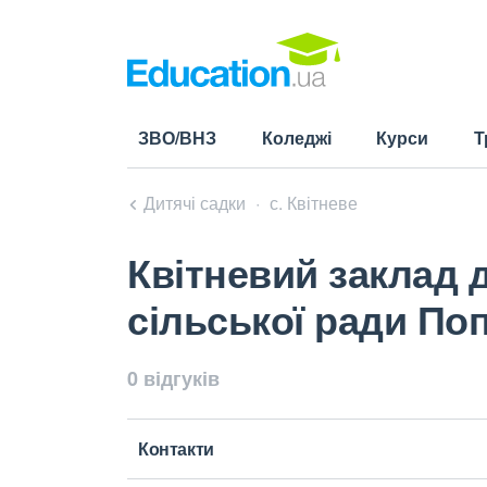
ЗВО/ВНЗ
Коледжі
Курси
Т
Дитячі садки
с. Квітневе
Квітневий заклад 
сільської ради По
0 відгуків
Контакти