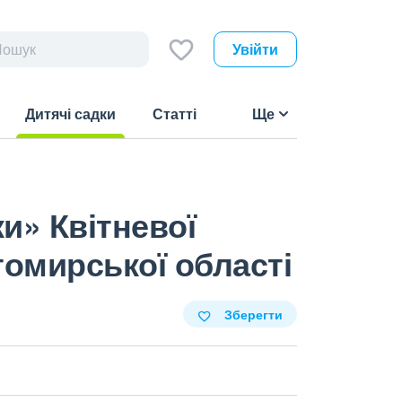
Увійти
Дитячі садки
Статті
Ще
(current)
и» Квітневої
томирської області
Зберегти