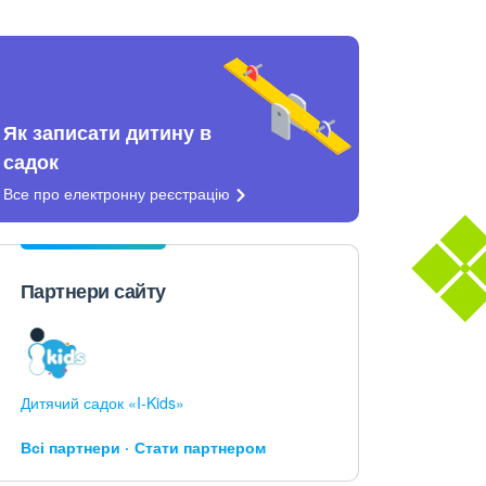
Як записати дитину в
садок
Все про електронну
реєстрацію
Партнери сайту
Дитячий садок «I-Kids»
Всі партнери
Стати партнером