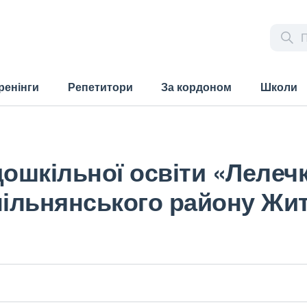
ренінги
Репетитори
За кордоном
Школи
дошкільної освіти «Лелечк
пільнянського району Жи