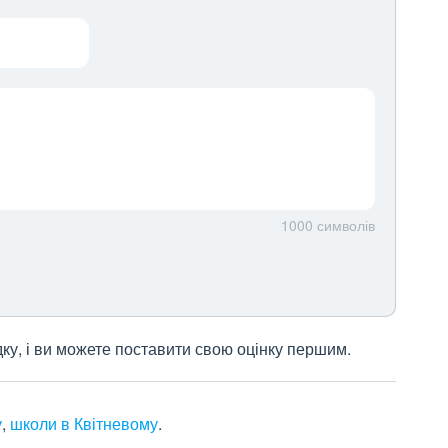
1000
символів
дку, і ви можете поставити свою оцінку першим.
у
,
школи в Квітневому
.