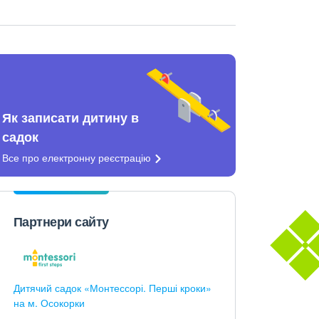
Як записати дитину в
садок
Все про електронну
реєстрацію
Партнери сайту
Дитячий садок «Монтессорі. Перші кроки»
на м. Осокорки