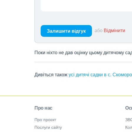
або
Відмінити
Залишити відгук
Поки ніхто не дав оцінку цьому дитячому са
Дивіться також
усі дитячі садки в с. Скомор
Про нас
Ос
Про проєкт
ЗВ
Послуги сайту
Кол