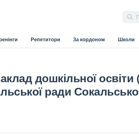
ренінги
Репетитори
За кордоном
Школи
аклад дошкільної освіти 
ільської ради Сокальсько