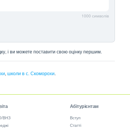
1000
символів
дку, і ви можете поставити свою оцінку першим.
охи
,
школи в с. Скоморохи
.
віта
Абітурієнтам
О/ВНЗ
Вступ
еджі
Статті