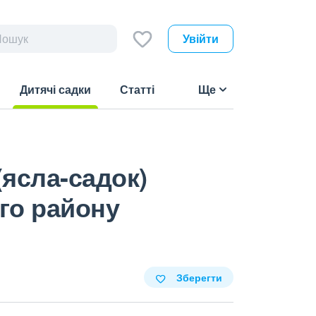
Увійти
Дитячі садки
Статті
Ще
(current)
(ясла-садок)
го району
Зберегти