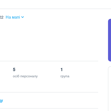
22
На мапі
5
1
осіб персоналу
група
ду