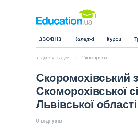
ЗВО/ВНЗ
Коледжі
Курси
Т
Дитячі садки
с. Скоморохи
Скоромохівський з
Скоморохівської с
Львівської області
0 відгуків