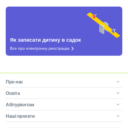
Як записати дитину в садок
Все про електронну
реєстрацію
Про нас
Освіта
Абітурієнтам
Наші проєкти