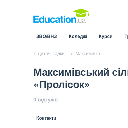
ЗВО/ВНЗ
Коледжі
Курси
Т
Дитячі садки
с. Максимівка
Максимівський сі
«Пролісок»
0 відгуків
Контакти