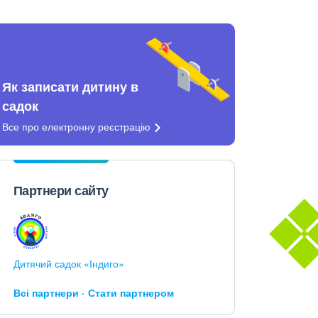
Як записати дитину в
садок
Все про електронну
реєстрацію
Партнери сайту
Дитячий садок «Індиго»
Всі партнери
Стати партнером