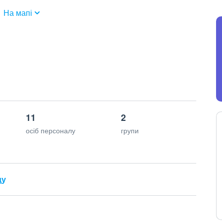
На мапі
11
2
осіб персоналу
групи
ду