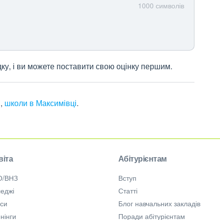
1000
символів
дку, і ви можете поставити свою оцінку першим.
і
,
школи в Максимівці
.
віта
Абітурієнтам
О/ВНЗ
Вступ
еджі
Статті
рси
Блог навчальних закладів
нінги
Поради абітурієнтам