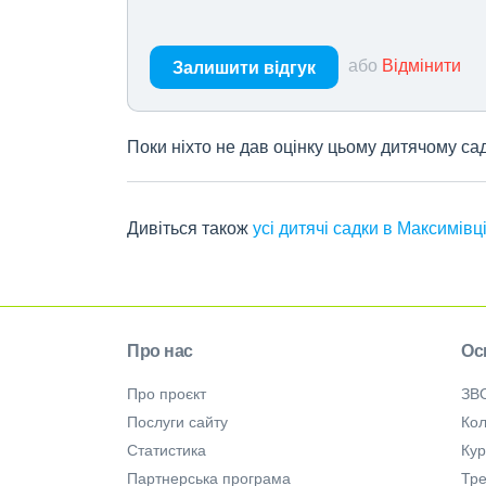
або
Відмінити
Залишити відгук
Поки ніхто не дав оцінку цьому дитячому са
Дивіться також
усі дитячі садки в Максимівц
Про нас
Ос
Про проєкт
ЗВ
Послуги сайту
Кол
Статистика
Ку
Партнерська програма
Тре