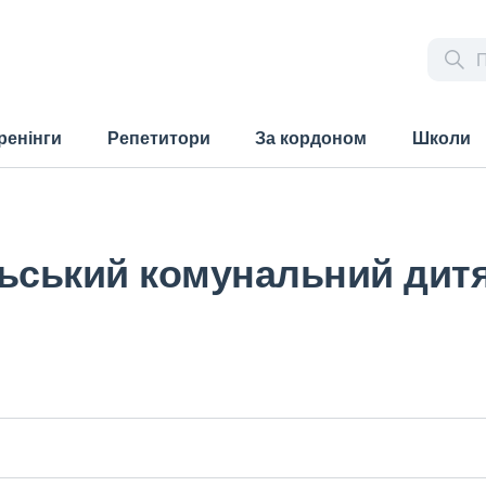
ренінги
Репетитори
За кордоном
Школи
льський комунальний дит