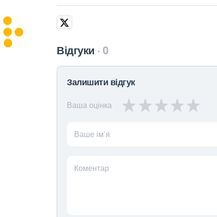
Відгуки
0
Залишити відгук
Ваша оцінка
Ваше ім’я
Коментар