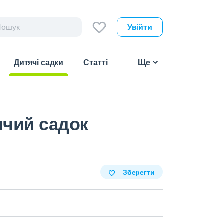
Увійти
Дитячі садки
Статті
Ще
(current)
ячий садок
Зберегти