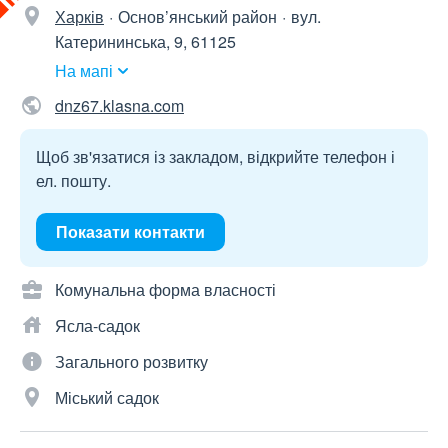
Харків
Основ’янський район
вул.
Катерининська, 9, 61125
На мапі
dnz67.klasna.com
Щоб зв'язатися із закладом, відкрийте телефон і
ел. пошту.
Показати контакти
Комунальна форма власності
Ясла-садок
Загального розвитку
Міський садок