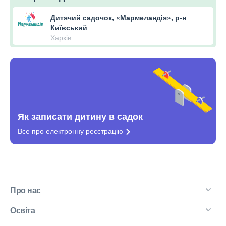
Дитячий садочок, «Мармеландія», р-н
Київський
Харків
Як записати дитину в садок
Все про електронну
реєстрацію
Про нас
Освіта