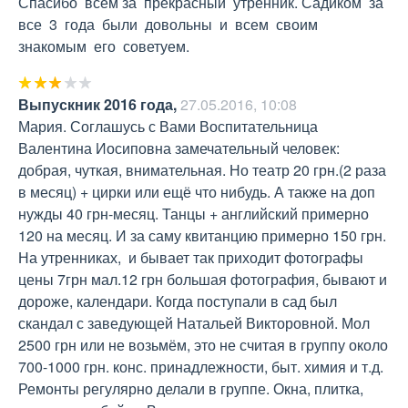
Спасибо  всем за  прекрасный  утренник. Садиком  за  
все  3  года  были  довольны  и  всем  своим  
знакомым  его  советуем.
Выпускник 2016 года
,
27.05.2016, 10:08
Мария. Соглашусь с Вами Воспитательница 
Валентина Иосиповна замечательный человек: 
добрая, чуткая, внимательная. Но театр 20 грн.(2 раза 
в месяц) + цирки или ещё что нибудь. А также на доп 
нужды 40 грн-месяц. Танцы + английский примерно 
120 на месяц. И за саму квитанцию примерно 150 грн. 
На утренниках,  и бывает так приходит фотографы 
цены 7грн мал.12 грн большая фотография, бывают и 
дороже, календари. Когда поступали в сад был 
скандал с заведующей Натальей Викторовной. Мол 
2500 грн или не возьмём, это не считая в группу около 
700-1000 грн. конс. принадлежности, быт. химия и т.д. 
Ремонты регулярно делали в группе. Окна, плитка, 