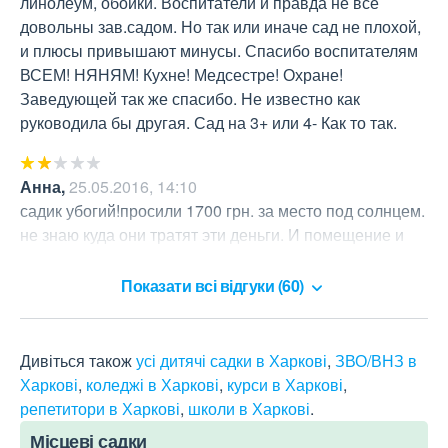
линолеум, обойки. Воспитатели и правда не все 
довольны зав.садом. Но так или иначе сад не плохой, 
и плюсы привышают минусы. Спасибо воспитателям 
ВСЕМ! НЯНЯМ! Кухне! Медсестре! Охране! 
Заведующей так же спасибо. Не известно как 
руководила бы другая. Сад на 3+ или 4- Как то так.
Анна
,
25.05.2016, 14:10
садик убогий!просили 1700 грн. за место под солнцем. 
не знаю куда они тратят эти деньги. И помещение и 
территория унылые!
Показати всі відгуки (60)
Дивіться також
усі дитячі садки в Харкові
,
ЗВО/ВНЗ в
Харкові
,
коледжі в Харкові
,
курси в Харкові
,
репетитори в Харкові
,
школи в Харкові
.
Місцеві садки