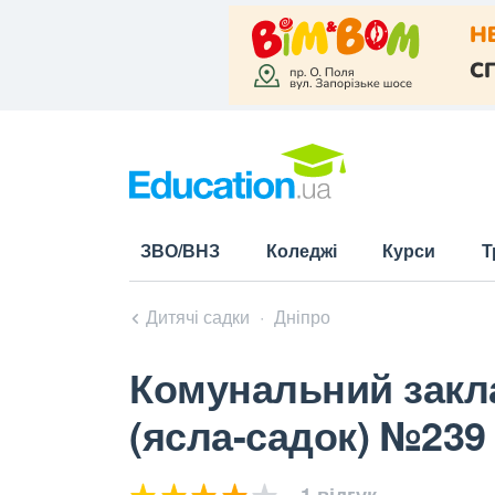
ЗВО/ВНЗ
Коледжі
Курси
Т
Дитячі садки
Дніпро
Комунальний закл
(ясла-садок) №23