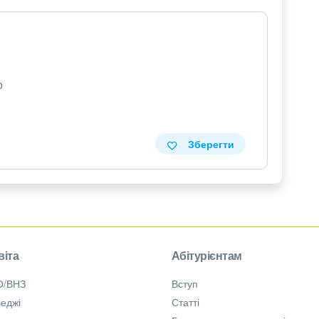
о
Зберегти
віта
Абітурієнтам
О/ВНЗ
Вступ
еджі
Статті