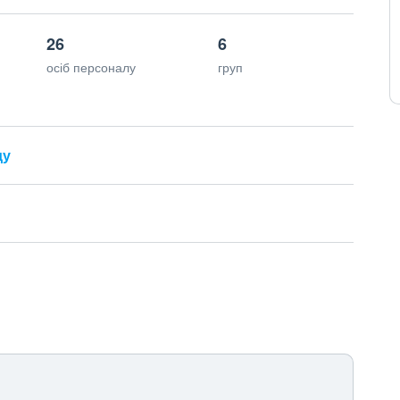
26
6
осіб персоналу
груп
ду