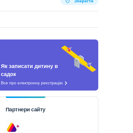
Зберегти
Як записати дитину в
садок
Все про електронну
реєстрацію
Партнери сайту