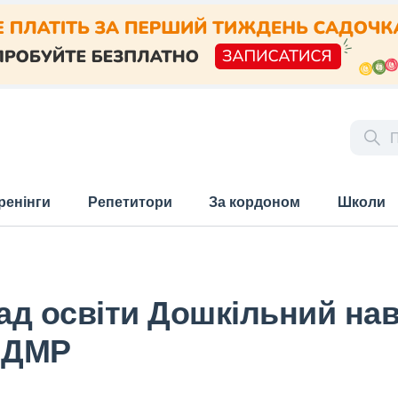
ренінги
Репетитори
За кордоном
Школи
ад освіти Дошкільний на
9 ДМР