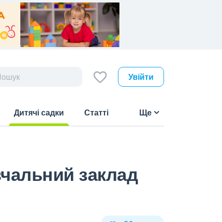
Увійти
Дитячі садки
Статті
Ще
(current)
вчальний заклад