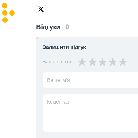
Відгуки
0
Залишити відгук
Ваша оцінка
Ваше ім’я
Коментар