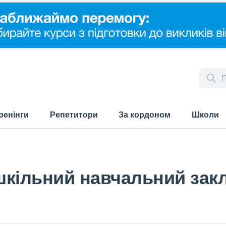
ренінги
Репетитори
За кордоном
Школи
шкільний навчальний зак