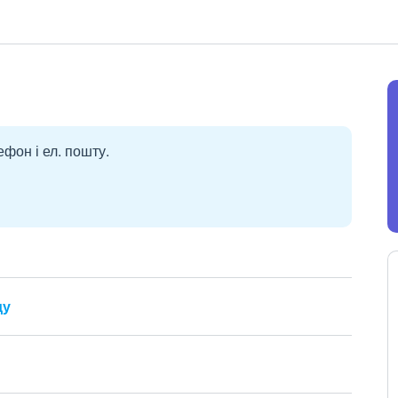
ефон і ел. пошту.
ду