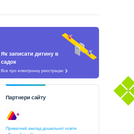
Як записати дитину в
садок
Все про електронну
реєстрацію
Партнери сайту
Приватний заклад дошкільної освіти