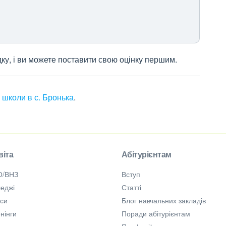
дку, і ви можете поставити свою оцінку першим.
,
школи в с. Бронька
.
віта
Абітурієнтам
О/ВНЗ
Вступ
еджі
Статті
рси
Блог навчальних закладів
нінги
Поради абітурієнтам