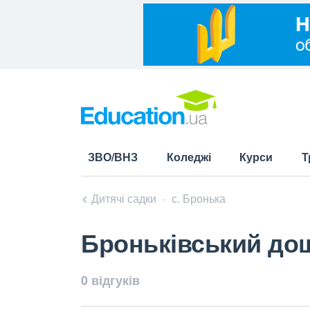
ЗВО/ВНЗ
Коледжі
Курси
Т
Дитячі садки
с. Бронька
Броньківський до
0 відгуків