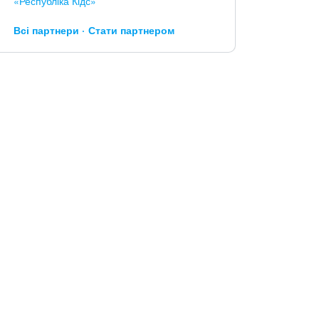
«Республіка Кідс»
Всі партнери
Стати партнером