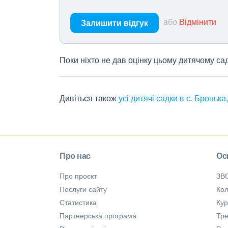
або
Відмінити
Залишити відгук
Поки ніхто не дав оцінку цьому дитячому са
Дивіться також
усі дитячі садки в с. Бронька
Про нас
Ос
Про проєкт
ЗВ
Послуги сайту
Кол
Статистика
Ку
Партнерська програма
Тре