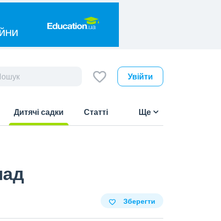
Увійти
Дитячі садки
Статті
Ще
(current)
лад
Зберегти