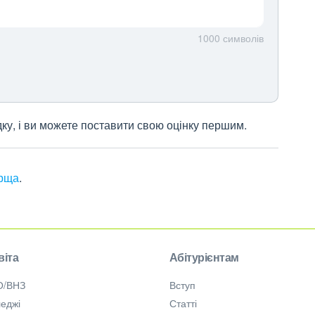
1000
символів
дку, і ви можете поставити свою оцінку першим.
орща
.
віта
Абітурієнтам
О/ВНЗ
Вступ
еджі
Статті