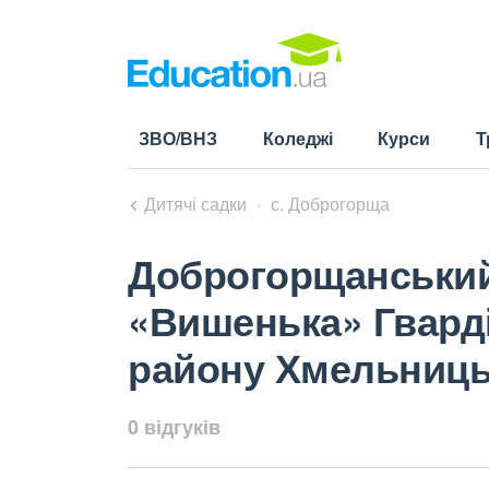
ЗВО/ВНЗ
Коледжі
Курси
Т
Дитячі садки
с. Доброгорща
Доброгорщанський
«Вишенька» Гварді
району Хмельницьк
0 відгуків