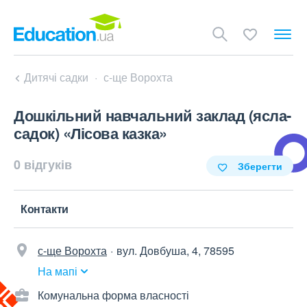
Дитячі садки
с-ще Ворохта
Дошкільний навчальний заклад (ясла-
садок) «Лісова казка»
0 відгуків
Зберегти
Контакти
с-ще Ворохта
вул. Довбуша, 4, 78595
На мапі
Комунальна форма власності