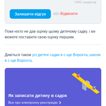
1000
символів
або
Відмінити
Залишити відгук
Поки ніхто не дав оцінку цьому дитячому садку, і ви
можете поставити свою оцінку першим.
Дивіться також
усі дитячі садки в с-ще Ворохта
,
школи
в с-ще Ворохта
.
Як записати дитину в садок
Все про електронну
реєстрацію