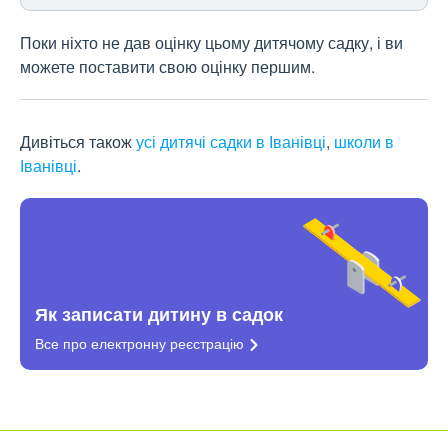
Поки ніхто не дав оцінку цьому дитячому садку, і ви
можете поставити свою оцінку першим.
Дивіться також
усі дитячі садки в Іванівці
,
школи в
Іванівці
.
Як записати дитину в садок
Все про електронну
реєстрацію