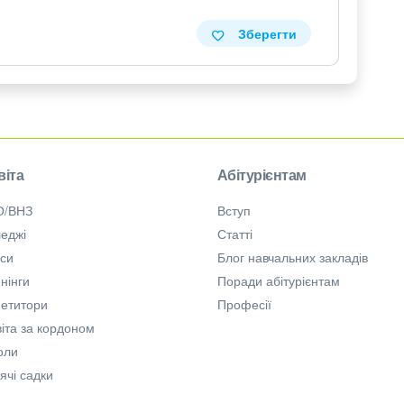
Зберегти
віта
Абітурієнтам
О/ВНЗ
Вступ
еджі
Статті
рси
Блог навчальних закладів
нінги
Поради абітурієнтам
петитори
Професії
іта за кордоном
оли
ячі садки