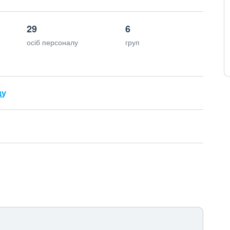
29
6
осіб персоналу
груп
ду