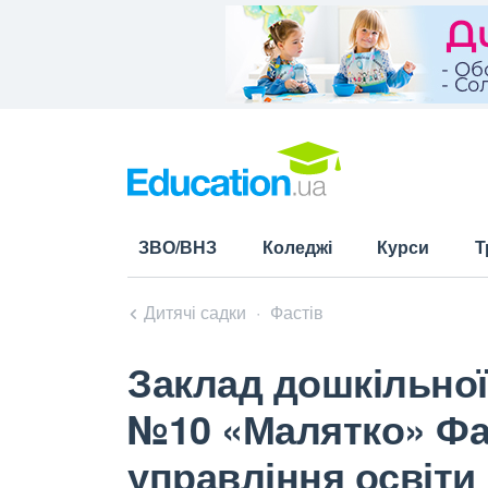
ЗВО/ВНЗ
Коледжі
Курси
Т
Дитячі садки
Фастів
Заклад дошкільної
№10 «Малятко» Фаст
управління освіти