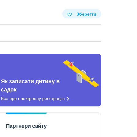
Зберегти
Як записати дитину в
садок
Все про електронну
реєстрацію
Партнери сайту