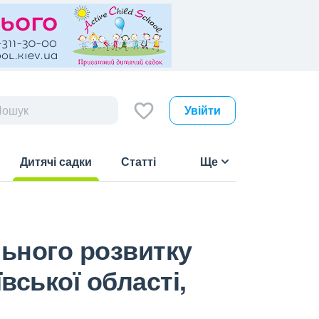
Увійти
Дитячі садки
Статті
Ще
(current)
льного розвитку
вської області,