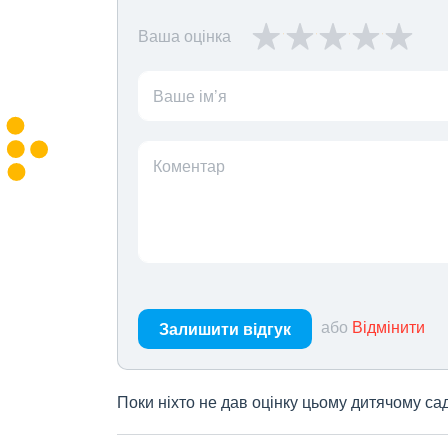
Ваша оцінка
Ваше ім’я
Коментар
або
Відмінити
Залишити відгук
Поки ніхто не дав оцінку цьому дитячому са