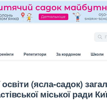
ренінги
Репетитори
За кордоном
Школи
 освіти (ясла-садок) зага
івської міської ради Киї