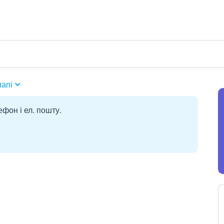
мапі
ефон і ел. пошту.