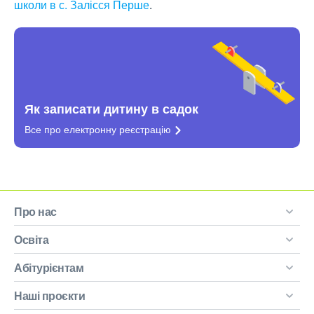
школи в с. Залісся Перше
.
Як записати дитину в садок
Все про електронну
реєстрацію
Про нас
Освіта
Абітурієнтам
Наші проєкти