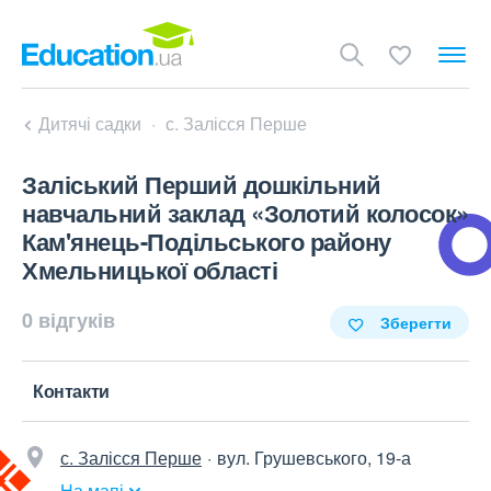
Дитячі садки
с. Залісся Перше
Заліський Перший дошкільний
навчальний заклад «Золотий колосок»
Кам'янець-Подільського району
Хмельницької області
0 відгуків
Зберегти
Контакти
с. Залісся Перше
вул. Грушевського, 19-а
На мапі