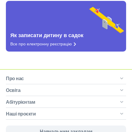
Як записати дитину в садок
Все про електронну
реєстрацію
Про нас
Освіта
Абітурієнтам
Наші проєкти
Навчальним закладам