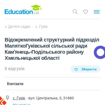
Дитячі садки
с. Гуків
Відокремлений структурний підрозділ
МаляткоГуківської сільської ради
Кам'янець-Подільського району
Хмельницької області
0 відгуків
Зберегти
Контакти
с. Гуків
вул. Центральна, 3, 31660
На мапі