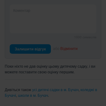
Коментар
1000
символів
або
Відмінити
Залишити відгук
Поки ніхто не дав оцінку цьому дитячому садку, і ви
можете поставити свою оцінку першим.
Дивіться також
усі дитячі садки в м. Бучач
,
коледжі в
Бучачі
,
школи в м. Бучач
.