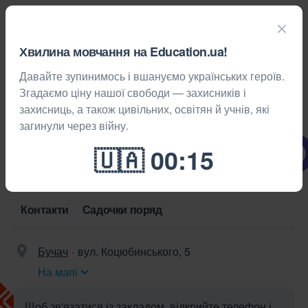
Хвилина мовчання на Education.ua!
Давайте зупинимось і вшануємо українських героїв.
Дитячі садки
Бучач
Згадаємо ціну нашої свободи — захисників і
захисниць, а також цивільних, освітян й учнів, які
Бучацький дошкільний навчальний
загинули через війну.
заклад «Пролісок»
0 відгуків
Зберегти
Контакти
Садочки поряд
Бучач
вул. Коцюбинського, 5
На мапі
Щоб зв'язатися із закладом, відкрийте телефон і