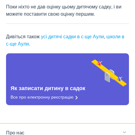
Поки ніхто не дав оцінку цьому дитячому садку, і ви
можете поставити свою оцінку першим.
Дивіться також
усі дитячі садки в с-ще Аули
,
школи в
с-ще Аули
.
Як записати дитину в садок
Все про електронну
реєстрацію
Про нас