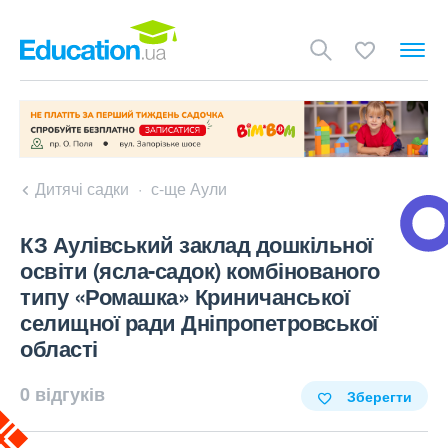
Дитячі садки
с-ще Аули
КЗ Аулівський заклад дошкільної
освіти (ясла-садок) комбінованого
типу «Ромашка» Криничанської
селищної ради Дніпропетровської
області
0 відгуків
Зберегти