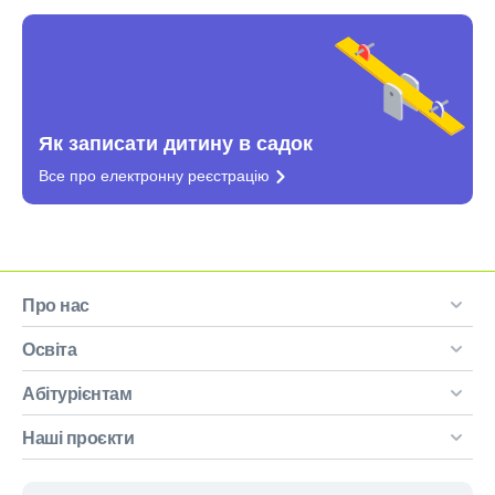
Як записати дитину в садок
Все про електронну
реєстрацію
Про нас
Освіта
Абітурієнтам
Наші проєкти