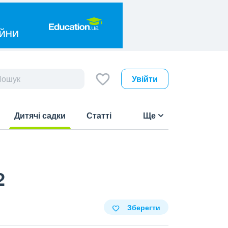
Увійти
Дитячі садки
Статті
Ще
(current)
2
Зберегти