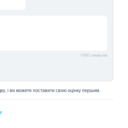
1000
символів
дку, і ви можете поставити свою оцінку першим.
у
.