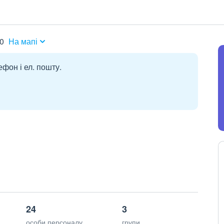
0
На мапі
ефон і ел. пошту.
24
3
особи персоналу
групи