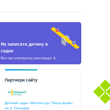
Як записати дитину в
садок
Все про електронну
реєстрацію
Партнери сайту
Дитячий садок «Монтессорі. Перші кроки»
на м. Осокорки