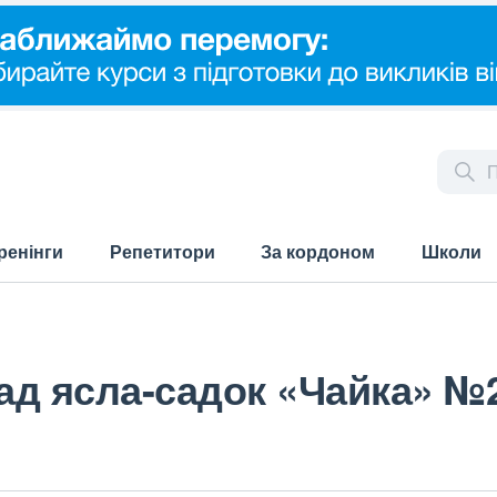
ренінги
Репетитори
За кордоном
Школи
ад ясла-садок «Чайка» №