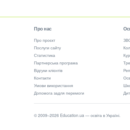
Про нас
Ос
Про проєкт
ЗВ
Послуги сайту
Кол
Статистика
Ку
Партнерська програма
Тре
Відгуки клієнтів
Ре
Контакти
Осв
Умови використання
Шк
Допомога задля перемоги
Дит
© 2009–2026 Education.ua — освіта в Україні.