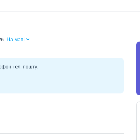
25
На мапі
ефон і ел. пошту.