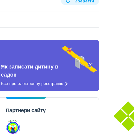
Зберегти
Як записати дитину в
садок
Все про електронну
реєстрацію
Партнери сайту