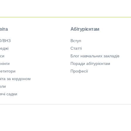
віта
Абітурієнтам
О/ВНЗ
Вступ
еджі
Статті
рси
Блог навчальних закладів
нінги
Поради абітурієнтам
петитори
Професії
іта за кордоном
оли
ячі садки