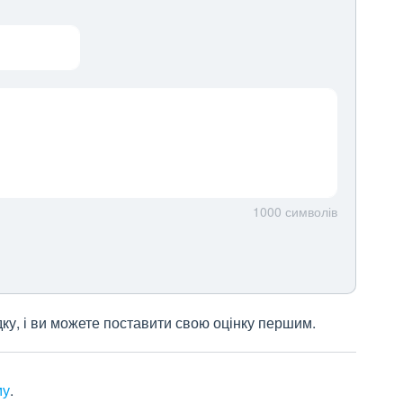
1000
символів
дку, і ви можете поставити свою оцінку першим.
му
.