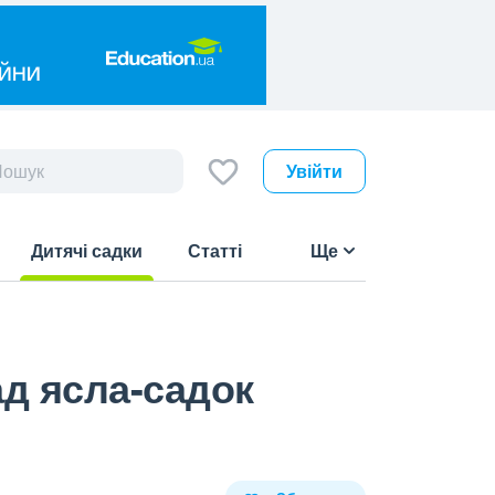
Увійти
Дитячі садки
Статті
Ще
(current)
д ясла-садок