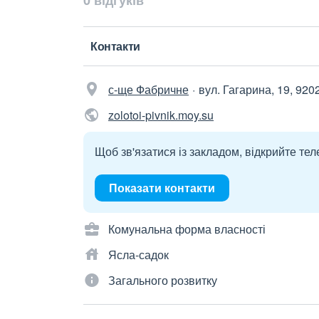
0 відгуків
Контакти
с-ще Фабричне
вул. Гагарина, 19, 920
zolotoi-pivnik.moy.su
Щоб зв'язатися із закладом, відкрийте тел
Показати контакти
Комунальна форма власності
Ясла-садок
Загального розвитку