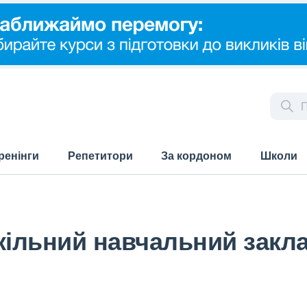
ренінги
Репетитори
За кордоном
Школи
ільний навчальний закла