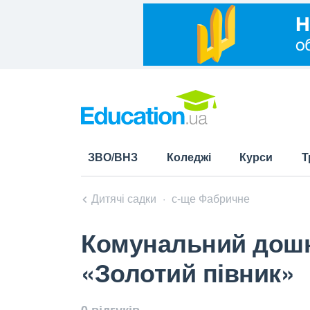
ЗВО/ВНЗ
Коледжі
Курси
Т
Дитячі садки
с-ще Фабричне
Комунальний дошк
«Золотий півник»