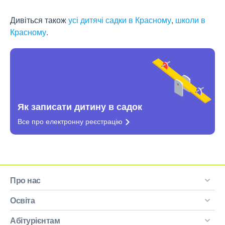
Дивіться також
усі дитячі садки в Красному
,
школи в
Красному
.
Як записати дитину в садок
Все про електронну
реєстрацію
Про нас
Освіта
Абітурієнтам