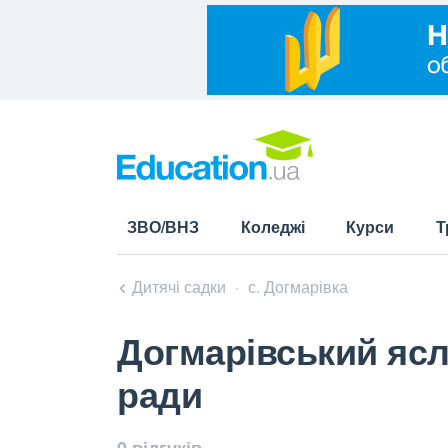
ЗВО/ВНЗ
Коледжі
Курси
Т
Дитячі садки
с. Догмарівка
Догмарівський ясл
ради