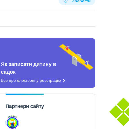
Зберегти
Як записати дитину в
садок
Все про електронну
реєстрацію
Партнери сайту