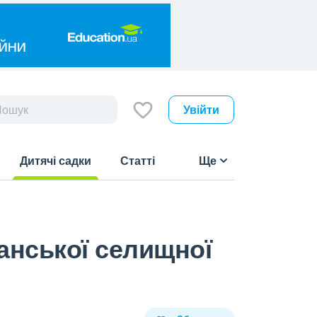
Увійти
Дитячі садки
Статті
Ще
(current)
анської селищної