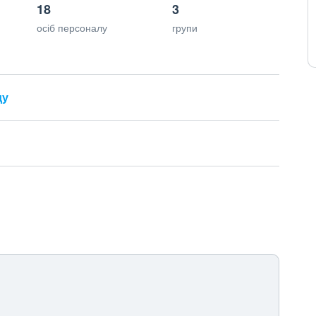
18
3
осіб персоналу
групи
ду