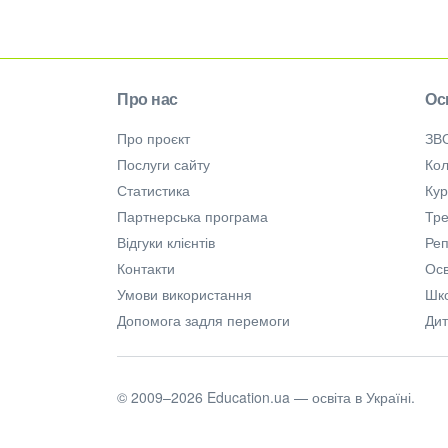
Про нас
Ос
Про проєкт
ЗВ
Послуги сайту
Кол
Статистика
Ку
Партнерська програма
Тре
Відгуки клієнтів
Ре
Контакти
Осв
Умови використання
Шк
Допомога задля перемоги
Дит
© 2009–2026 Education.ua — освіта в Україні.