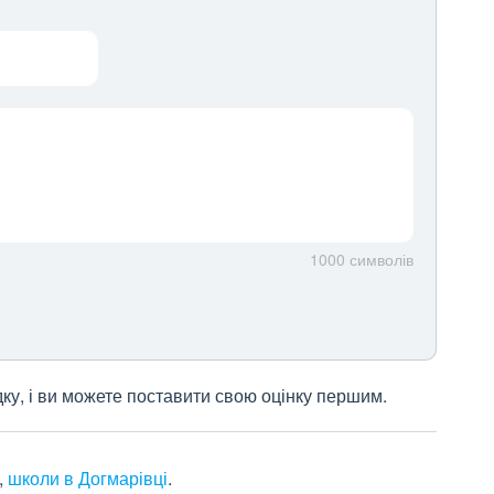
1000
символів
дку, і ви можете поставити свою оцінку першим.
,
школи в Догмарівці
.