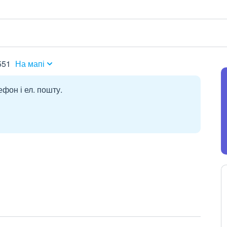
551
На мапі
ефон і ел. пошту.