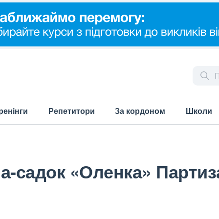
ренінги
Репетитори
За кордоном
Школи
а-садок «Оленка» Партиз