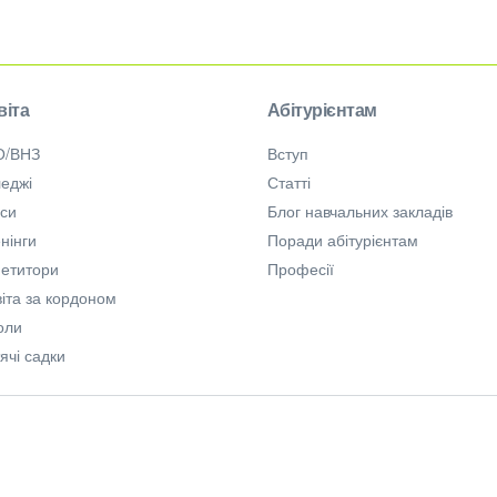
віта
Абітурієнтам
О/ВНЗ
Вступ
еджі
Статті
рси
Блог навчальних закладів
нінги
Поради абітурієнтам
петитори
Професії
іта за кордоном
оли
ячі садки