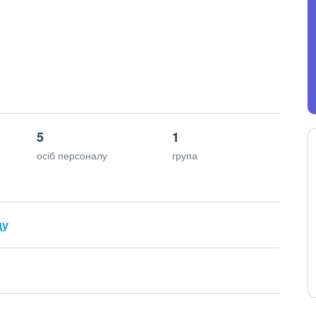
5
1
осіб персоналу
група
ду