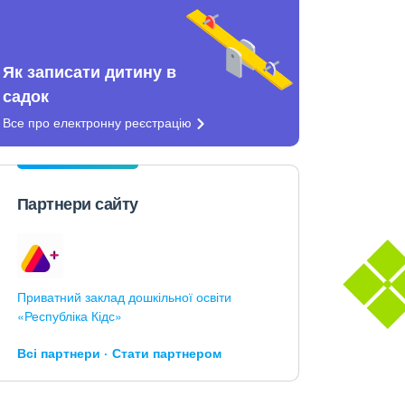
Як записати дитину в
садок
Все про електронну
реєстрацію
Партнери сайту
Приватний заклад дошкільної освіти
«Республіка Кідс»
Всі партнери
Стати партнером