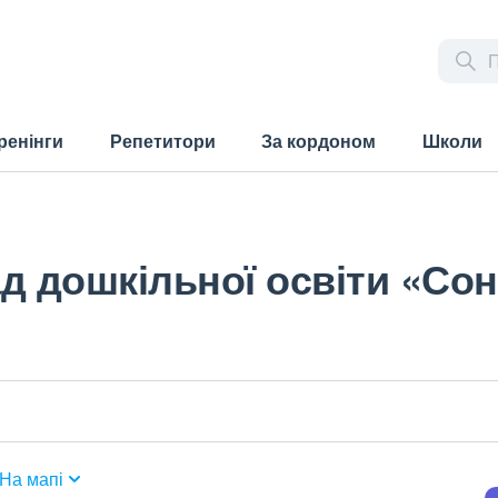
ренінги
Репетитори
За кордоном
Школи
д дошкільної освіти «Со
На мапі