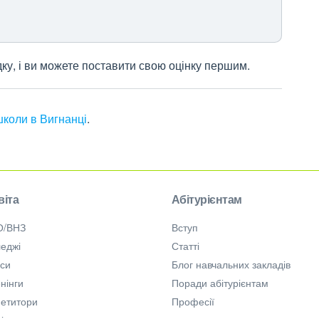
дку, і ви можете поставити свою оцінку першим.
школи в Вигнанці
.
віта
Абітурієнтам
О/ВНЗ
Вступ
еджі
Статті
рси
Блог навчальних закладів
нінги
Поради абітурієнтам
петитори
Професії