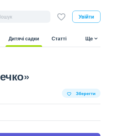
Увійти
Дитячі садки
Статті
Ще
(current)
нечко»
Зберегти