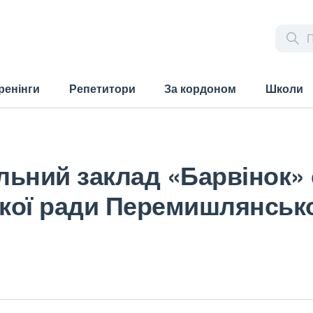
ренінги
Репетитори
За кордоном
Школи
ьний заклад «Барвінок» 
ької ради Перемишлянськ