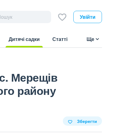
Увійти
Дитячі садки
Статті
Ще
(current)
с. Мерещів
ого району
Зберегти