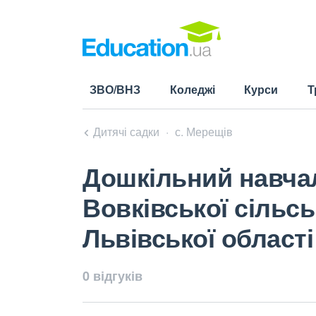
ЗВО/ВНЗ
Коледжі
Курси
Т
Дитячі садки
с. Мерещів
Дошкільний навчал
Вовківської сільс
Львівської області
0 відгуків