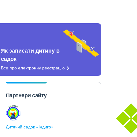
Як записати дитину в
садок
Все про електронну
реєстрацію
Партнери сайту
Дитячий садок «Індиго»