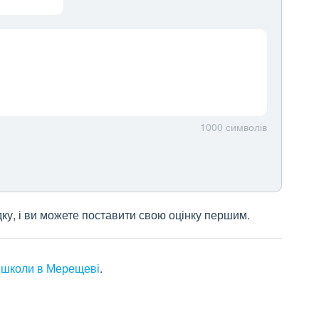
1000
символів
дку, і ви можете поставити свою оцінку першим.
,
школи в Мерещеві
.