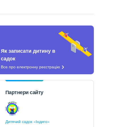
Як записати дитину в
садок
Все про електронну
реєстрацію
Партнери сайту
Дитячий садок «Індиго»