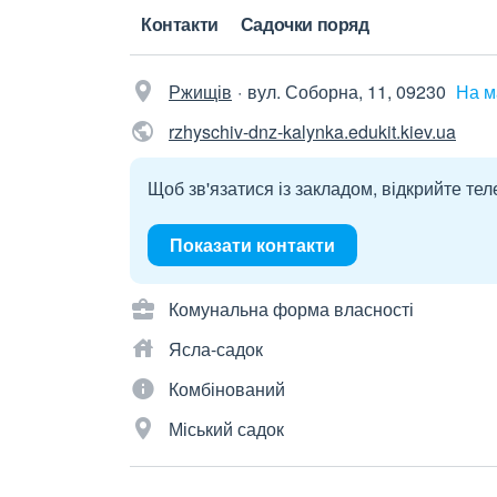
Контакти
Садочки поряд
Ржищів
вул. Соборна, 11, 09230
На м
rzhyschiv-dnz-kalynka.edukit.kiev.ua
Щоб зв'язатися із закладом, відкрийте тел
Показати контакти
Комунальна форма власності
Ясла-садок
Комбінований
Міський садок