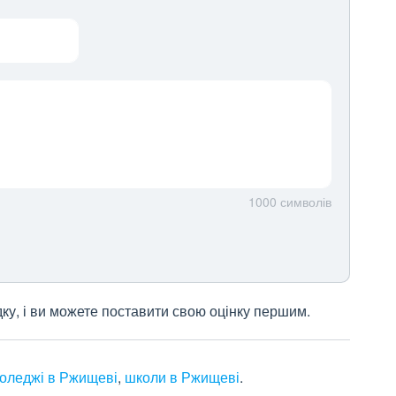
1000
символів
дку, і ви можете поставити свою оцінку першим.
коледжі в Ржищеві
,
школи в Ржищеві
.