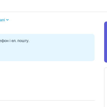
апі
ефон і ел. пошту.