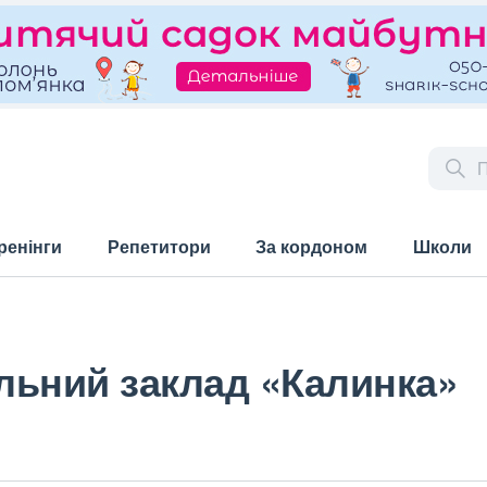
ренінги
Репетитори
За кордоном
Школи
льний заклад «Калинка»