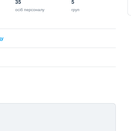
35
5
осіб персоналу
груп
ду