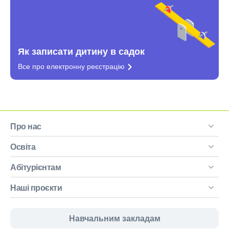
Як записати дитину в садок
Все про електронну
реєстрацію
Про нас
Освіта
Абітурієнтам
Наші проєкти
Навчальним закладам