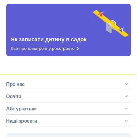
Як записати дитину в садок
Все про електронну
реєстрацію
Про нас
Освіта
Абітурієнтам
Наші проєкти