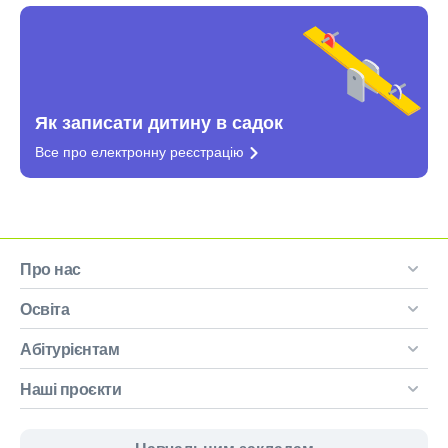
Як записати дитину в садок
Все про електронну
реєстрацію
Про нас
Освіта
Абітурієнтам
Наші проєкти