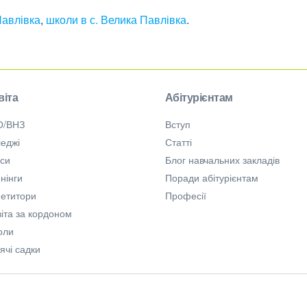
Павлівка
,
школи в с. Велика Павлівка
.
віта
Абітурієнтам
О/ВНЗ
Вступ
еджі
Статті
рси
Блог навчальних закладів
нінги
Поради абітурієнтам
петитори
Професії
іта за кордоном
оли
ячі садки