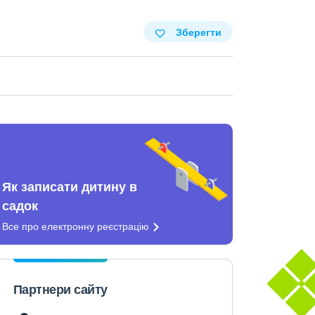
Зберегти
Як записати дитину в
садок
Все про електронну
реєстрацію
Партнери сайту