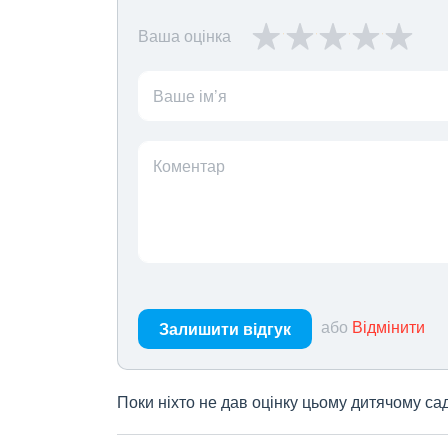
Ваша оцінка
Ваше ім’я
Коментар
або
Відмінити
Залишити відгук
Поки ніхто не дав оцінку цьому дитячому са