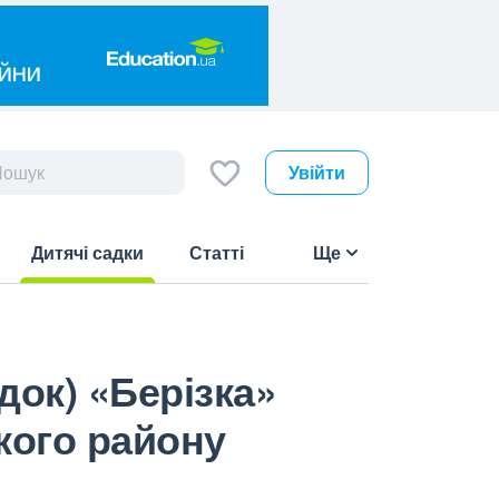
Увійти
Дитячі садки
Статті
Ще
(current)
док) «Берізка»
кого району