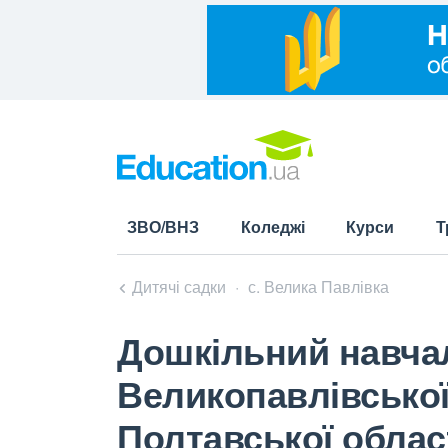
ЗВО/ВНЗ
Коледжі
Курси
Т
Дитячі садки
с. Велика Павлівка
Дошкільний навчал
Великопавлівської
Полтавської облас