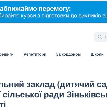
ренінги
Репетитори
За кордоном
Школи
ьний заклад (дитячий са
 сільської ради Зіньківсь
ті