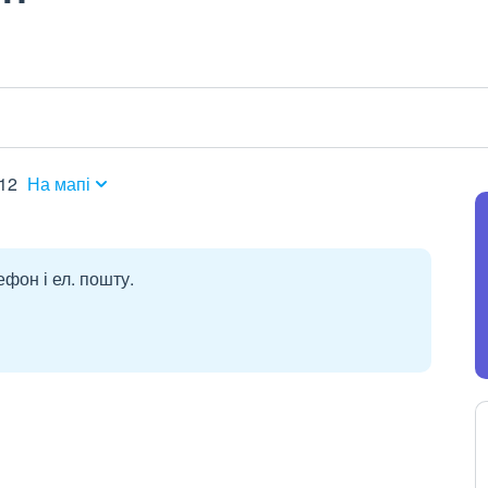
112
На мапі
ефон і ел. пошту.