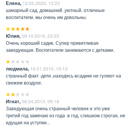
Елена
,
12.02.2020, 13:23
шикарный сад. домашний ,уютный. отличные 
воспитатели. мы очень им довольны.
Юлия
,
09.10.2019, 23:23
Очень хороший садик. Супер приветливая 
заведующая. Воспитатели занимаются с детками.
людмила
,
16.01.2015, 15:13
странный факт -дети ,находясь всадике не гуляют на 
свежем воздухе.
Игнат
,
08.04.2013, 09:19
Заведующая очень странный человек и это уже 
третий год замечаю из года  в год, слишком строгая, не 
идущая на уступки...