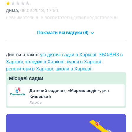
дима
,
06.02.2013, 17:50
невнимательные воспитатели,дети предоставлены 
сами себе...
Показати всі відгуки (8)
Дивіться також
усі дитячі садки в Харкові
,
ЗВО/ВНЗ в
Харкові
,
коледжі в Харкові
,
курси в Харкові
,
репетитори в Харкові
,
школи в Харкові
.
Місцеві садки
Дитячий садочок, «Мармеландія», р-н
Київський
Харків