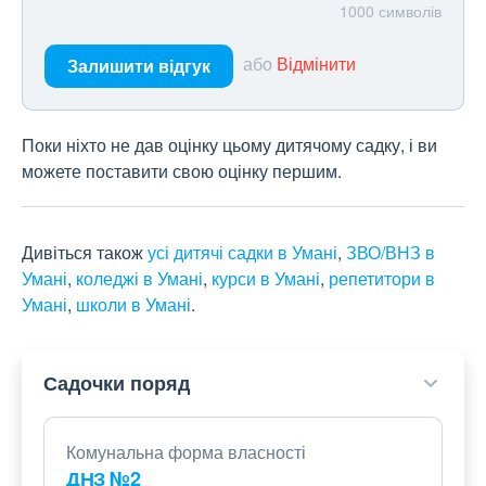
1000
символів
або
Відмінити
Залишити відгук
Поки ніхто не дав оцінку цьому дитячому садку, і ви
можете поставити свою оцінку першим.
Дивіться також
усі дитячі садки в Умані
,
ЗВО/ВНЗ в
Умані
,
коледжі в Умані
,
курси в Умані
,
репетитори в
Умані
,
школи в Умані
.
Садочки поряд
Комунальна форма власності
ДНЗ №2