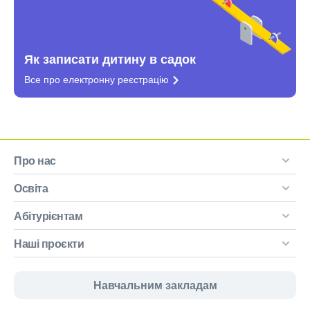
Як записати дитину в садок
Все про електронну
реєстрацію
Про нас
Освіта
Абітурієнтам
Наші проєкти
Навчальним закладам