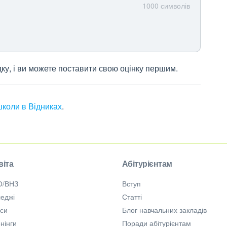
1000
символів
дку, і ви можете поставити свою оцінку першим.
школи в Відниках
.
віта
Абітурієнтам
О/ВНЗ
Вступ
еджі
Статті
рси
Блог навчальних закладів
нінги
Поради абітурієнтам