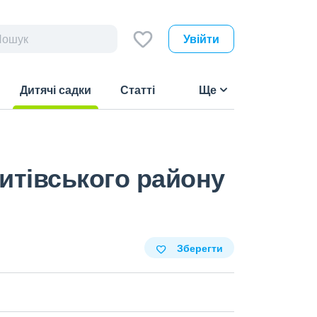
Увійти
Дитячі садки
Статті
Ще
(current)
митівського району
Зберегти