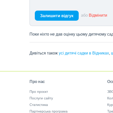
або
Відмінити
Залишити відгук
Поки ніхто не дав оцінку цьому дитячому са
Дивіться також
усі дитячі садки в Відниках
,
Про нас
Ос
Про проєкт
ЗВ
Послуги сайту
Кол
Статистика
Ку
Партнерська програма
Тре