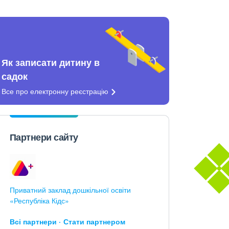
Як записати дитину в
садок
Все про електронну
реєстрацію
Партнери сайту
Приватний заклад дошкільної освіти
«Республіка Кідс»
Всі партнери
Стати партнером