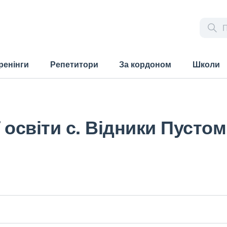
ренінги
Репетитори
За кордоном
Школи
 освіти с. Відники Пусто