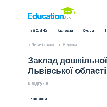
ЗВО/ВНЗ
Коледжі
Курси
Т
Дитячі садки
с. Відники
Заклад дошкільної
Львівської області
0 відгуків
Контакти