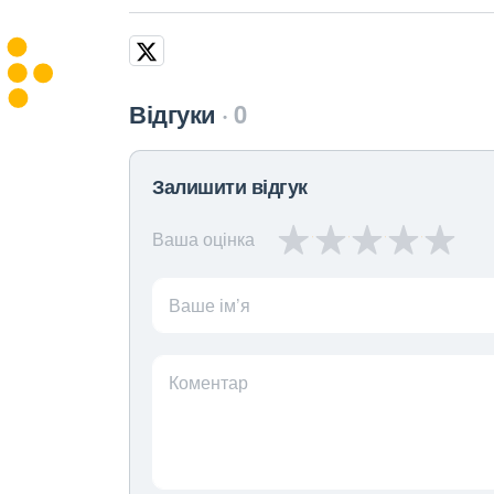
Відгуки
0
Залишити відгук
Ваша оцінка
Ваше ім’я
Коментар