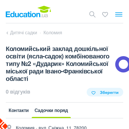
Дитячі садки
Коломия
Коломийський заклад дошкільної
освіти (ясла-садок) комбінованого
типу №2 «Дударик» Коломийської
міської ради Івано-Франківської
області
0 відгуків
Зберегти
Контакти
Садочки поряд
Коломия
вул. Сніжна, 11, 78200