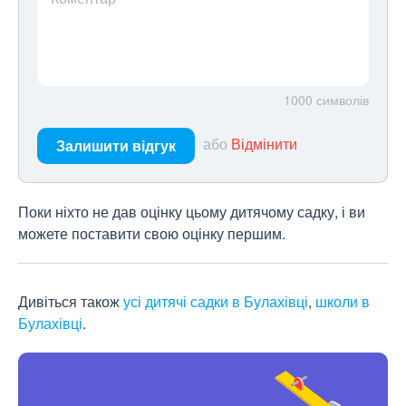
1000
символів
або
Відмінити
Залишити відгук
Поки ніхто не дав оцінку цьому дитячому садку, і ви
можете поставити свою оцінку першим.
Дивіться також
усі дитячі садки в Булахівці
,
школи в
Булахівці
.