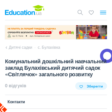
Дитячі садки
с. Булахівка
Комунальний дошкільний навчальний
заклад Булахівський дитячий садок
«Світлячок» загального розвитку
0 відгуків
Зберегти
Контакти