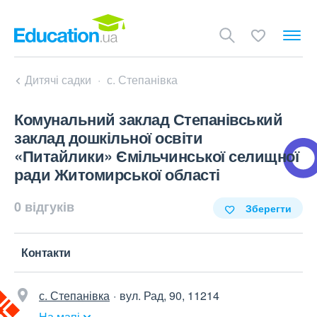
Дитячі садки
с. Степанівка
Комунальний заклад Степанівський
заклад дошкільної освіти
«Питайлики» Ємільчинської селищної
ради Житомирської області
0 відгуків
Зберегти
Контакти
с. Степанівка
вул. Рад, 90, 11214
На мапі