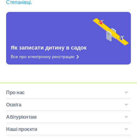
Степанівці
.
Як записати дитину в садок
Все про електронну
реєстрацію
Про нас
Освіта
Абітурієнтам
Наші проєкти