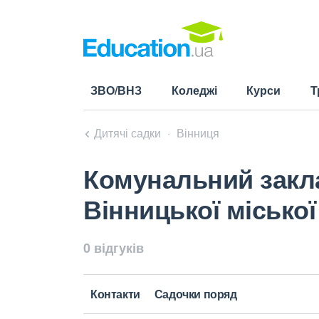
ЗВО/ВНЗ
Коледжі
Курси
Т
Дитячі садки
Вінниця
Комунальний закл
Вінницької міської
0 відгуків
Контакти
Садочки поряд