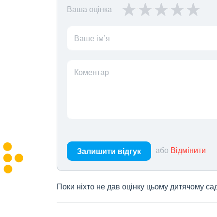
Ваша оцінка
Ваше ім’я
Коментар
або
Відмінити
Залишити відгук
Поки ніхто не дав оцінку цьому дитячому са