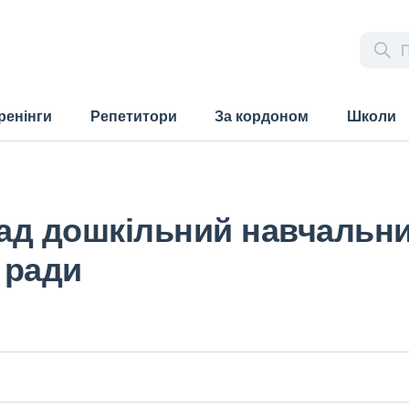
ренінги
Репетитори
За кордоном
Школи
ад дошкільний навчальн
 ради