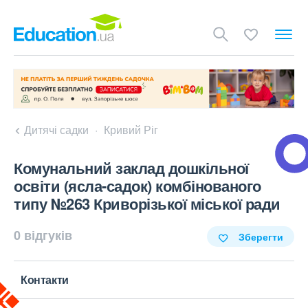
Дитячі садки
Кривий Ріг
Комунальний заклад дошкільної
освіти (ясла-садок) комбінованого
типу №263 Криворізької міської ради
0 відгуків
Зберегти
Контакти