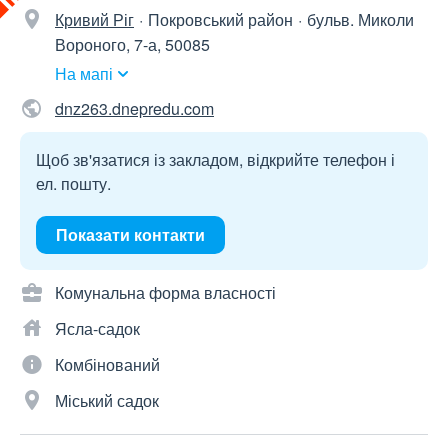
Кривий Ріг
Покровський район
бульв. Миколи
Вороного, 7-а, 50085
На мапі
dnz263.dnepredu.com
Щоб зв'язатися із закладом, відкрийте телефон і
ел. пошту.
Показати контакти
Комунальна форма власності
Ясла-садок
Комбінований
Міський садок