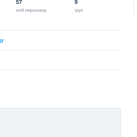
57
9
осіб персоналу
груп
ду