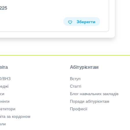
 225
Зберегти
віта
Абітурієнтам
О/ВНЗ
Вступ
еджі
Статті
рси
Блог навчальних закладів
нінги
Поради абітурієнтам
петитори
Професії
іта за кордоном
оли