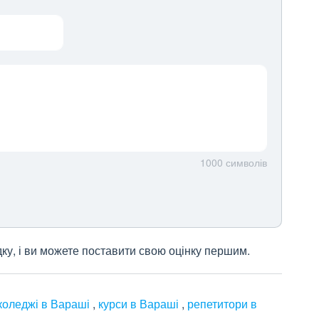
1000
символів
дку, і ви можете поставити свою оцінку першим.
коледжі в Вараші
,
курси в Вараші
,
репетитори в