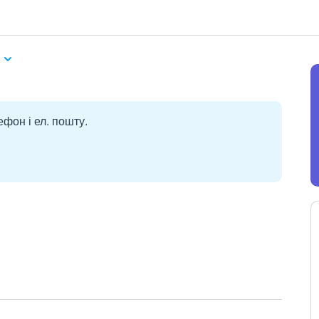
і
ефон і ел. пошту.