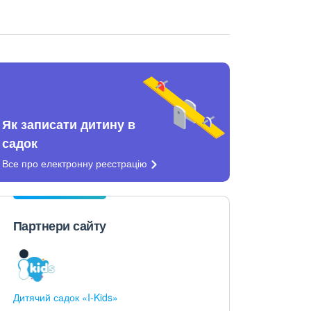
Як записати дитину в
садок
Все про електронну
реєстрацію
Партнери сайту
Дитячий садок «I-Kids»