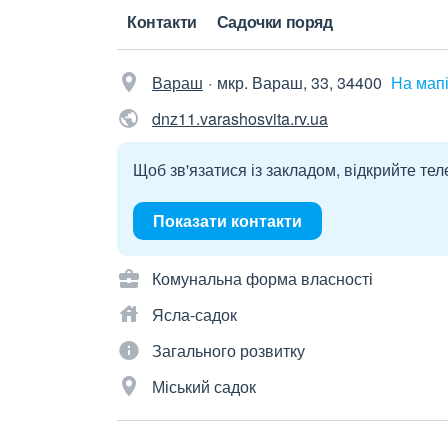
Контакти
Садочки поряд
Вараш
мкр. Вараш, 33, 34400
На мап
dnz11.varashosvita.rv.ua
Щоб зв'язатися із закладом, відкрийте тел
Показати контакти
Комунальна форма власності
Ясла-садок
Загального розвитку
Міський садок