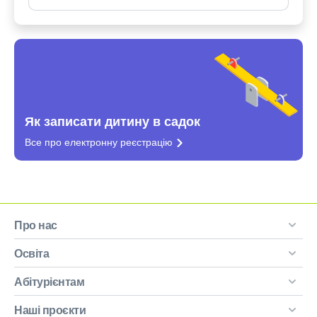
Як записати дитину в садок
Все про електронну
реєстрацію
Про нас
Освіта
Абітурієнтам
Наші проєкти