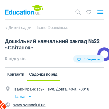
Дитячі садки
Івано-Франківськ
Дошкільний навчальний заклад №22
«Світанок»
0 відгуків
Зберегти
Контакти
Садочки поряд
Івано-Франківськ
вул. Довга, 40-а, 76018
На мапі
www.svitanok.if.ua