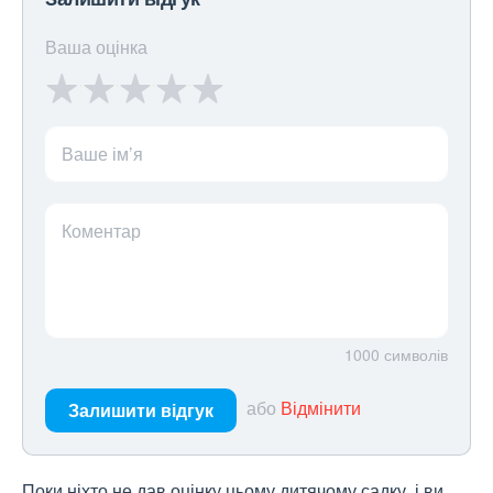
Ваша оцінка
Ваше ім’я
Коментар
1000
символів
або
Відмінити
Залишити відгук
Поки ніхто не дав оцінку цьому дитячому садку, і ви