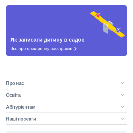
Як записати дитину в садок
Все про електронну
реєстрацію
Про нас
Освіта
Абітурієнтам
Наші проєкти