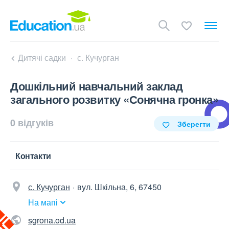
Дитячі садки
с. Кучурган
Дошкільний навчальний заклад
загального розвитку «Сонячна гронка»
0 відгуків
Зберегти
Контакти
с. Кучурган
вул. Шкільна, 6, 67450
На мапі
sgrona.od.ua