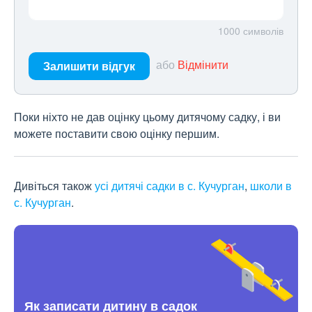
1000
символів
або
Відмінити
Залишити відгук
Поки ніхто не дав оцінку цьому дитячому садку, і ви
можете поставити свою оцінку першим.
Дивіться також
усі дитячі садки в с. Кучурган
,
школи в
с. Кучурган
.
Як записати дитину в садок