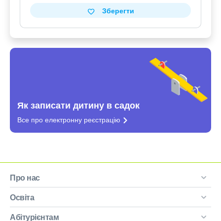
Зберегти
Як записати дитину в садок
Все про електронну
реєстрацію
Про нас
Освіта
Абітурієнтам