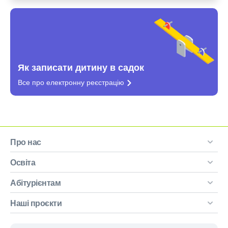
Як записати дитину в садок
Все про електронну
реєстрацію
Про нас
Освіта
Абітурієнтам
Наші проєкти