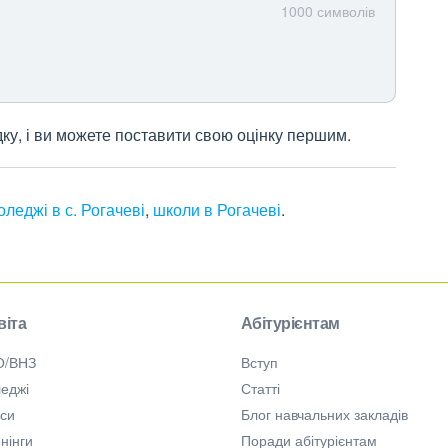
1000
символів
дку, і ви можете поставити свою оцінку першим.
оледжі в с. Рогачеві
,
школи в Рогачеві
.
віта
Абітурієнтам
О/ВНЗ
Вступ
еджі
Статті
рси
Блог навчальних закладів
нінги
Поради абітурієнтам