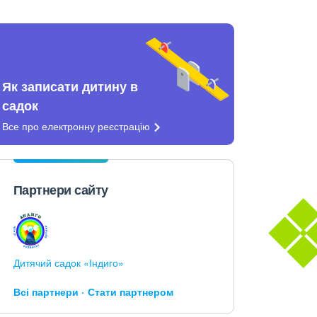
Як записати дитину в
садок
Все про електронну
реєстрацію
Партнери сайту
Дитячий садок «Індиго»
Всі партнери
Стати партнером