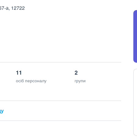
67-а, 12722
11
2
осіб персоналу
групи
ду