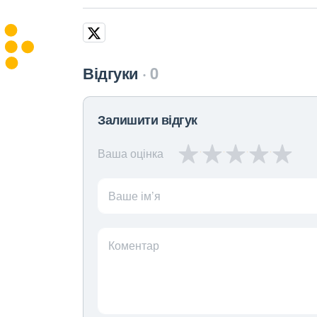
Відгуки
0
Залишити відгук
Ваша оцінка
Ваше ім’я
Коментар