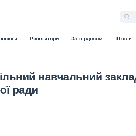
ренінги
Репетитори
За кордоном
Школи
ільний навчальний закла
ої ради