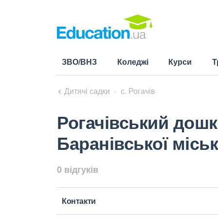
ЗВО/ВНЗ
Коледжі
Курси
Т
Дитячі садки
с. Рогачів
Рогачівський дошк
Баранівської міськ
0 відгуків
Контакти