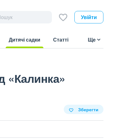
Увійти
Дитячі садки
Статті
Ще
(current)
д «Калинка»
Зберегти