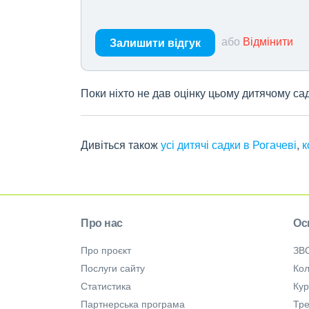
або
Відмінити
Залишити відгук
Поки ніхто не дав оцінку цьому дитячому са
Дивіться також
усі дитячі садки в Рогачеві
,
к
Про нас
Ос
Про проєкт
ЗВ
Послуги сайту
Кол
Статистика
Ку
Партнерська програма
Тре