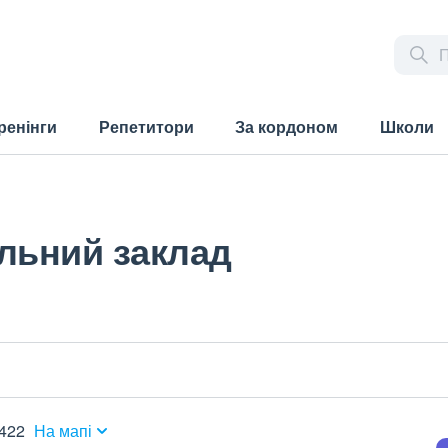
ренінги
Репетитори
За кордоном
Школи
льний заклад
2422
На мапі