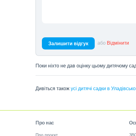
або
Відмінити
Залишити відгук
Поки ніхто не дав оцінку цьому дитячому са
Дивіться також
усі дитячі садки в Уладівськ
Про нас
Ос
Про проєкт
ЗВ