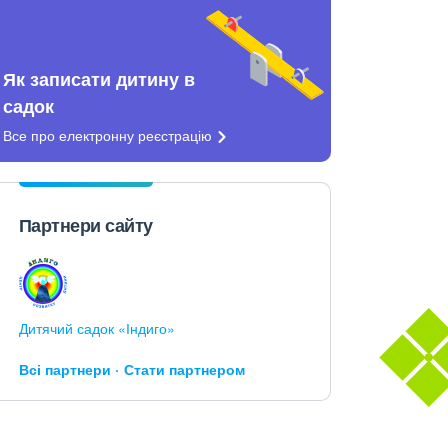
Як записати дитину в
садок
Все про електронну
реєстрацію
Партнери сайту
Дитячий садок «Індиго»
Всі партнери
Стати партнером