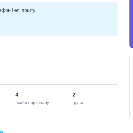
ефон і ел. пошту.
4
2
особи персоналу
групи
ду