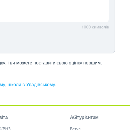
1000
символів
дку, і ви можете поставити свою оцінку першим.
ому
,
школи в Уладівському
.
віта
Абітурієнтам
О/ВНЗ
Вступ