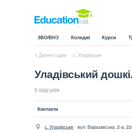
ЗВО/ВНЗ
Коледжі
Курси
Т
Дитячі садки
с. Уладівське
Уладівський дошкі
0 відгуків
Контакти
с. Уладівське
вул. Варшавська, 2-а, 2