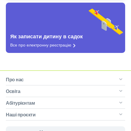
Як записати дитину в садок
Все про електронну
реєстрацію
Про нас
Освіта
Абітурієнтам
Наші проєкти