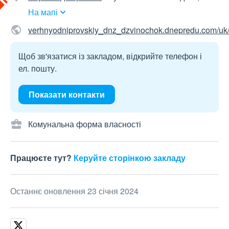
На мапі
verhnyodniprovskiy_dnz_dzvinochok.dnepredu.com/uk/s
Щоб зв'язатися із закладом, відкрийте телефон і
ел. пошту.
Показати контакти
Комунальна форма власності
Працюєте тут?
Керуйте сторінкою закладу
Останнє оновлення 23 січня 2024