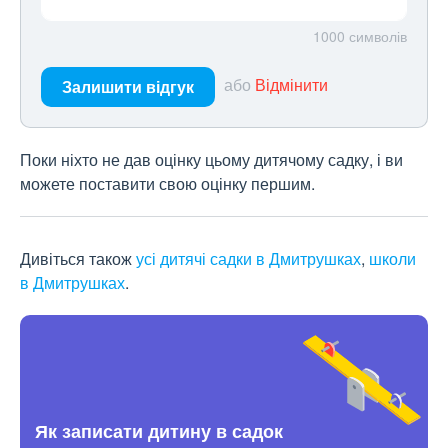
1000
символів
або
Відмінити
Залишити відгук
Поки ніхто не дав оцінку цьому дитячому садку, і ви
можете поставити свою оцінку першим.
Дивіться також
усі дитячі садки в Дмитрушках
,
школи
в Дмитрушках
.
Як записати дитину в садок