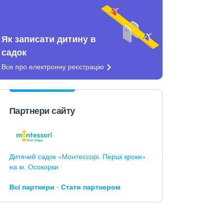
Як записати дитину в
садок
Все про електронну
реєстрацію
Партнери сайту
Дитячий садок «Монтессорі. Перші кроки»
на м. Осокорки
Всі партнери
Стати партнером