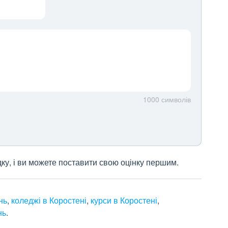
1000
символів
дку, і ви можете поставити свою оцінку першим.
нь
,
коледжі в Коростені
,
курси в Коростені
,
нь
.