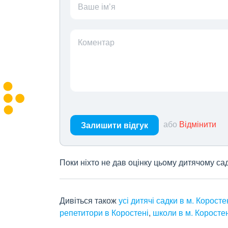
Ваше ім’я
Коментар
або
Відмінити
Залишити відгук
Поки ніхто не дав оцінку цьому дитячому са
Дивіться також
усі дитячі садки в м. Коросте
репетитори в Коростені
,
школи в м. Коросте