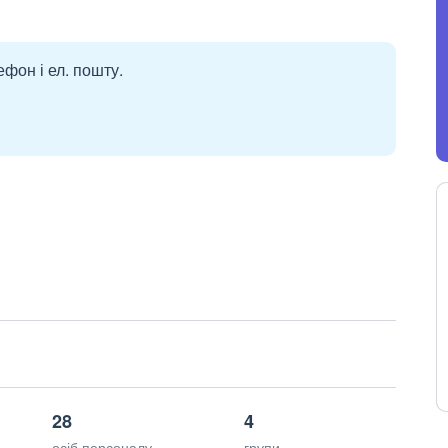
ефон і ел. пошту.
28
4
осіб персоналу
групи