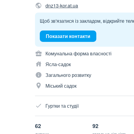
dnz13-kor.at.ua
Щоб зв'язатися із закладом, відкрийте тел
Показати контакти
Комунальна форма власності
Ясла-садок
Загального розвитку
Міський садок
Гуртки та студії
62
92
дитини
загальна кількість