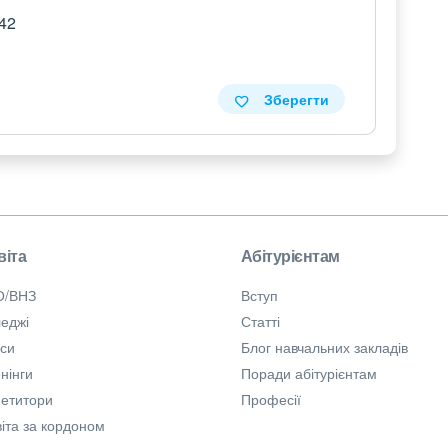
 42
Зберегти
віта
Абітурієнтам
О/ВНЗ
Вступ
еджі
Статті
рси
Блог навчальних закладів
нінги
Поради абітурієнтам
петитори
Професії
іта за кордоном