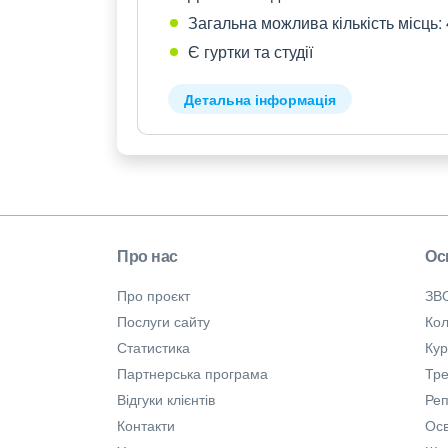
Загальна можлива кількість місць:
Є гуртки та студії
Детальна інформація
Про нас
Ос
Про проєкт
ЗВ
Послуги сайту
Кол
Статистика
Ку
Партнерська програма
Тре
Відгуки клієнтів
Ре
Контакти
Осв