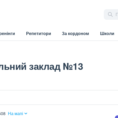
ренінги
Репетитори
За кордоном
Школи
льний заклад №13
508
На мапі